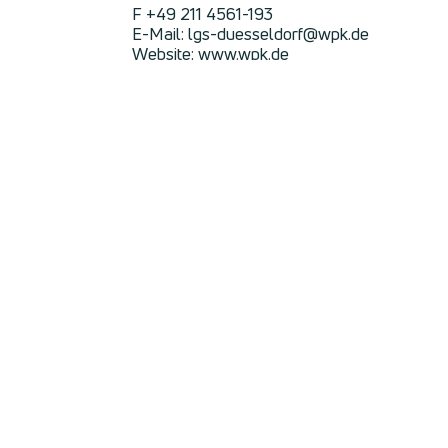
F +49 211 4561-193
E-Mail: lgs-duesseldorf@wpk.de
Website: www.wpk.de
Berufsbezeichnung
Die gesetzliche Berufsbezeichnung "Steuerb
Berufsrechtliche Regelungen für Steuerber
- Steuerberatungsgesetz (StBerG)
- Verordnung zur Durchführung der Vorschr
- Berufsordnung der Steuerberaterkammer
Die Regelungen können bei der Bundessteu
Berufsrechtliche Regelungen für Wirtschaft
- Wirtschaftsprüferordnung (WPO)
- Berufssatzung für Wirtschaftsprüfer
- Satzung für Qualitätskontrolle
- Siegelverordnung
- Wirtschaftsprüfer-Berufshaftpflicht-Vero