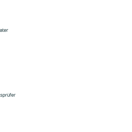
ater
tsprüfer